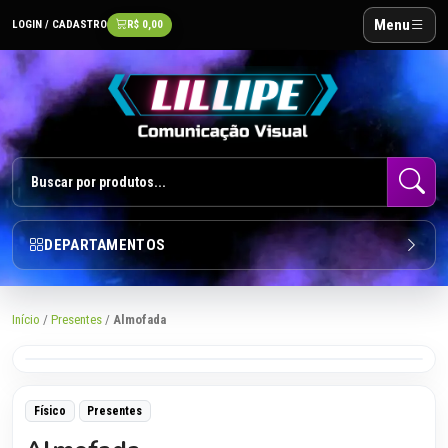
Menu
LOGIN / CADASTRO
R$ 0,00
DEPARTAMENTOS
Início
/
Presentes
/
Almofada
Toque para ampliar
Físico
Presentes