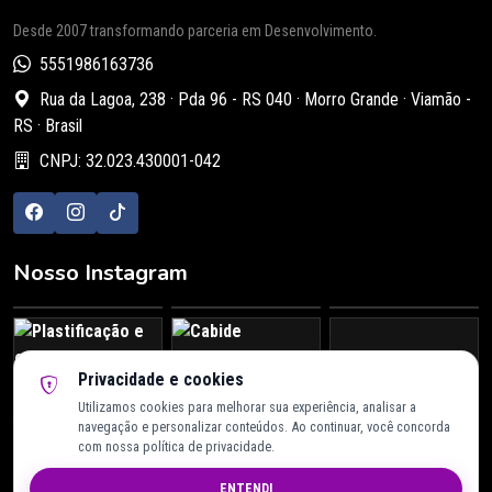
Desde 2007 transformando parceria em Desenvolvimento.
5551986163736
Rua da Lagoa, 238 · Pda 96 - RS 040 · Morro Grande · Viamão -
RS · Brasil
CNPJ: 32.023.430001-042
Nosso Instagram
Privacidade e cookies
Utilizamos cookies para melhorar sua experiência, analisar a
@lillipe.estamparia
navegação e personalizar conteúdos. Ao continuar, você concorda
com nossa política de privacidade.
Compre em até 12x · Pix · Cartão · Mercado Pago
ENTENDI